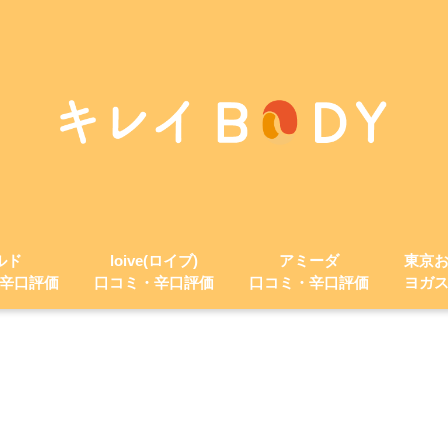
ルド
loive(ロイブ)
アミーダ
東京
辛口評価
口コミ・辛口評価
口コミ・辛口評価
ヨガ