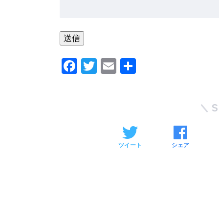
F
T
E
共
a
wi
m
有
c
tt
ail
e
er
b
o
ツイート
シェア
o
k