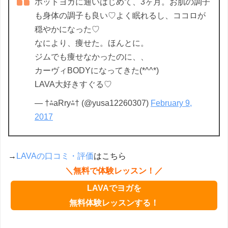
ホットヨガに通いはじめて、3ヶ月。お肌の調子
も身体の調子も良い♡よく眠れるし、ココロが
穏やかになった♡
なにより、痩せた。ほんとに。
ジムでも痩せなかったのに、、
カーヴィBODYになってきた(*^^*)
LAVA大好きすぐる♡
— †⁂aRry⁂† (@yusa12260307)
February 9,
2017
→
LAVAの口コミ・評価
はこちら
＼無料で体験レッスン！／
LAVAでヨガを
無料体験レッスンする！