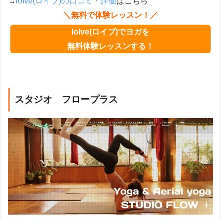
→
loIve(ロイブ)の口コミ・評価
はこちら
＼無料で体験レッスン！／
loIve(ロイブ)でヨガを
無料体験レッスンする！
スタジオ フロープラス